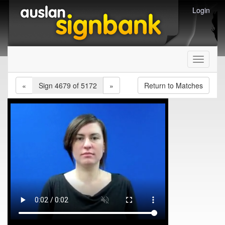
Login
Toggle
navigati
«
Sign 4679 of 5172
»
Return to Matches